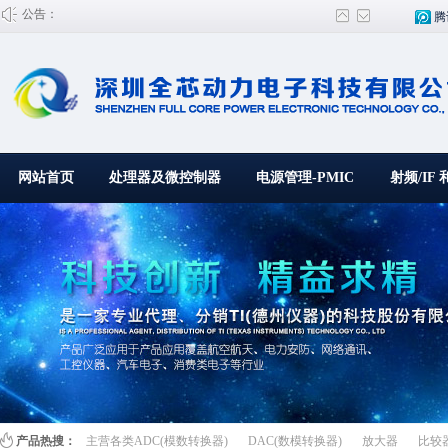
公告：
腾
网站首页
处理器及微控制器
电源管理-PMIC
射频/IF 
百叶窗图片
产品热搜：
主营各类ADC(模数转换器)
DAC(数模转换器)
放大器
比较