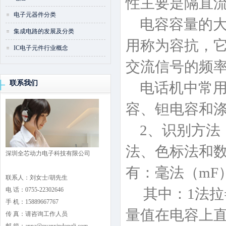
性主要是隔直
电子元器件分类
电容容量的大
集成电路的发展及分类
用称为容抗，它与
IC电子元件行业概念
交流信号的频率
联系我们
电话机中常用
容、钽电容和
2、识别方法
法、色标法和数
深圳全芯动力电子科技有限公司
有：毫法（mF
联系人：刘女士/胡先生
其中：1法拉=1
电 话：0755-22302646
手 机：15889667767
量值在电容上直
传 真：请咨询工作人员